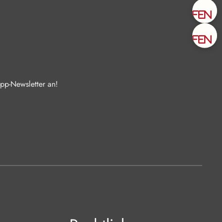
Zu
Zu
pp-Newsletter an!