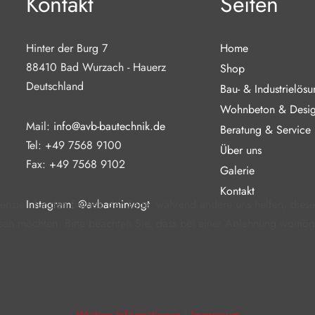
Kontakt
Seiten
Hinter der Burg 7
Home
88410 Bad Wurzach - Hauerz
Shop
Deutschland
Bau- & Industrielös
Wohnbeton & Desi
Mail:
info@avb-bautechnik.de
Beratung & Service
Tel: +49 7568 9100
Über uns
Fax: +49 7568 9102
Galerie
Kontakt
enziell für den Betrieb der Seite, während andere uns helfen, dies
Instagram:
@avbarminvogt
sen möchten. Bitte beachten Sie, dass bei einer Ablehnung womögli
Weitere Informationen
|
Impressum