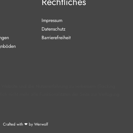
Rechtliches
Impressum
Datenschutz
ungen
Barrierefreiheit
gnböden
e Website und die Nutzererfahrung zu verbessern (Tracking
ch nicht mehr alle Funktionalitäten der Seite zur Verfügung
Crafted with ❤ by Werwolf