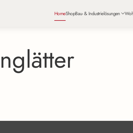
Home
Shop
Bau- & Industrielösungen
Woh
nglätter