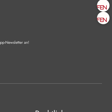
Zu
Zu
pp-Newsletter an!