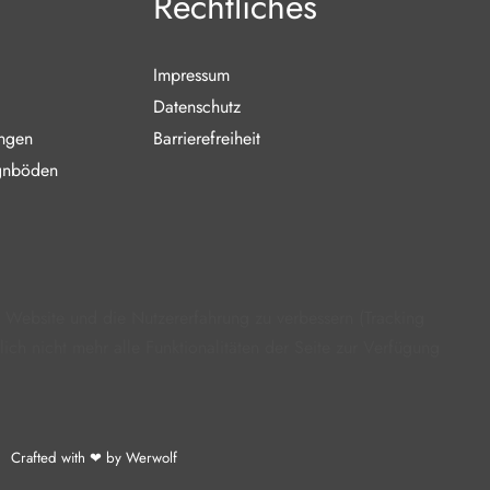
Rechtliches
Impressum
Datenschutz
ungen
Barrierefreiheit
gnböden
e Website und die Nutzererfahrung zu verbessern (Tracking
ch nicht mehr alle Funktionalitäten der Seite zur Verfügung
Crafted with ❤ by Werwolf