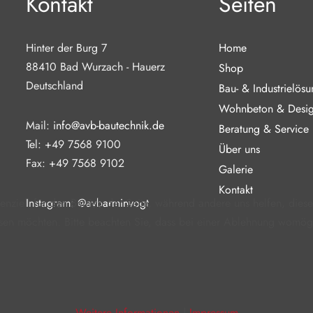
Kontakt
Seiten
Hinter der Burg 7
Home
88410 Bad Wurzach - Hauerz
Shop
Deutschland
Bau- & Industrielös
Wohnbeton & Desi
Mail:
info@avb-bautechnik.de
Beratung & Service
Tel: +49 7568 9100
Über uns
Fax: +49 7568 9102
Galerie
Kontakt
enziell für den Betrieb der Seite, während andere uns helfen, dies
Instagram:
@avbarminvogt
sen möchten. Bitte beachten Sie, dass bei einer Ablehnung womögli
Weitere Informationen
|
Impressum